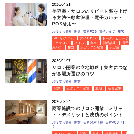
2026/04/21
美容室・サロンのリピート率を上げ
る方法〜顧客管理・電子カルテ・
POS活用〜
お役立ち情報
開業
美容POS
電子カルテ
集客
POSシステム
アイサロン
トータルビューテ
ィーサロン
ネイル
集客
新着記事
電子
カルテ
独立
美容サロン経営
美容室
2026/04/07
サロン開業の立地戦略｜集客につな
がる場所選びのコツ
お役立ち情報
開業
開業
美容サロン経営
立地
新着記事
2026/03/24
商業施設でのサロン開業｜メリッ
ト・デメリットと成功のポイント
お役立ち情報
開業
美容関連情報
美容POS
独
立
POSシステム
開業
集客
新着記事
独