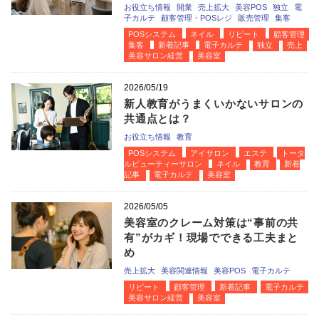
お役立ち情報
開業
売上拡大
美容POS
独立
電
子カルテ
顧客管理・POSレジ
販売管理
集客
POSシステム
ネイル
リピート
顧客管理
集客
新着記事
電子カルテ
独立
売上
美容サロン経営
美容室
2026/05/19
新人教育がうまくいかないサロンの
共通点とは？
お役立ち情報
教育
POSシステム
アイサロン
エステ
トータ
ルビューティーサロン
ネイル
教育
新着
記事
電子カルテ
美容室
2026/05/05
美容室のクレーム対策は“事前の共
有”がカギ！現場でできる工夫まと
め
売上拡大
美容関連情報
美容POS
電子カルテ
リピート
顧客管理
新着記事
電子カルテ
美容サロン経営
美容室