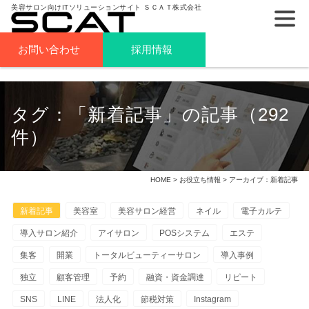
美容サロン向けITソリューションサイト ＳＣＡＴ株式会社
お問い合わせ
採用情報
タグ：「新着記事」の記事（292
件）
HOME
>
お役立ち情報
> アーカイブ：新着記事
新着記事
美容室
美容サロン経営
ネイル
電子カルテ
導入サロン紹介
アイサロン
POSシステム
エステ
集客
開業
トータルビューティーサロン
導入事例
独立
顧客管理
予約
融資・資金調達
リピート
SNS
LINE
法人化
節税対策
Instagram