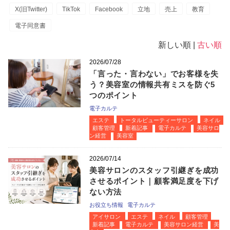
X(旧Twitter)
TikTok
Facebook
立地
売上
教育
電子同意書
新しい順 |
古い順
2026/07/28
「言った・言わない」でお客様を失
う？美容室の情報共有ミスを防ぐ5
つのポイント
電子カルテ
エステ
トータルビューティーサロン
ネイル
顧客管理
新着記事
電子カルテ
美容サロ
ン経営
美容室
2026/07/14
美容サロンのスタッフ引継ぎを成功
させるポイント｜顧客満足度を下げ
ない方法
お役立ち情報
電子カルテ
アイサロン
エステ
ネイル
顧客管理
新着記事
電子カルテ
美容サロン経営
美