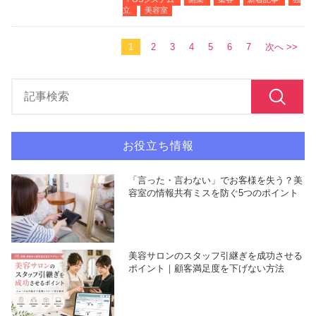
立
美容室
1
2
3
4
5
6
7
次へ >>
お役立ち情報
「言った・言わない」でお客様を失う？美
容室の情報共有ミスを防ぐ5つのポイント
美容サロンのスタッフ引継ぎを成功させる
ポイント｜顧客満足度を下げない方法