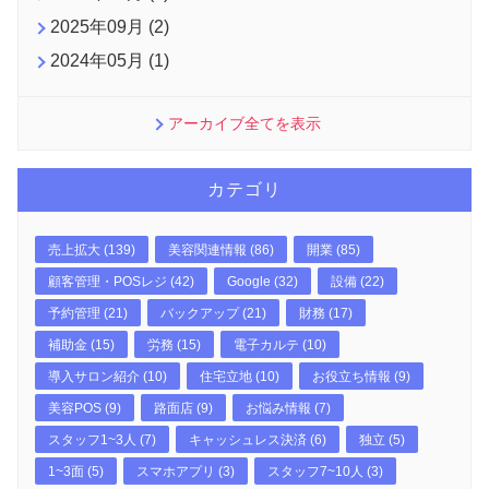
2025年09月 (2)
2024年05月 (1)
アーカイブ全てを表示
カテゴリ
売上拡大 (139)
美容関連情報 (86)
開業 (85)
顧客管理・POSレジ (42)
Google (32)
設備 (22)
予約管理 (21)
バックアップ (21)
財務 (17)
補助金 (15)
労務 (15)
電子カルテ (10)
導入サロン紹介 (10)
住宅立地 (10)
お役立ち情報 (9)
美容POS (9)
路面店 (9)
お悩み情報 (7)
スタッフ1~3人 (7)
キャッシュレス決済 (6)
独立 (5)
1~3面 (5)
スマホアプリ (3)
スタッフ7~10人 (3)