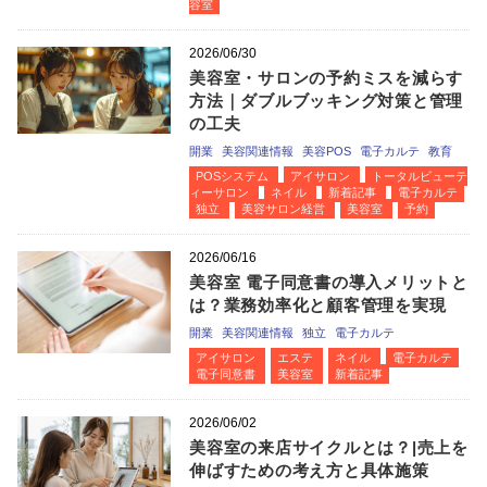
容室
2026/06/30
美容室・サロンの予約ミスを減らす
方法｜ダブルブッキング対策と管理
の工夫
開業
美容関連情報
美容POS
電子カルテ
教育
POSシステム
アイサロン
トータルビューテ
ィーサロン
ネイル
新着記事
電子カルテ
独立
美容サロン経営
美容室
予約
2026/06/16
美容室 電子同意書の導入メリットと
は？業務効率化と顧客管理を実現
開業
美容関連情報
独立
電子カルテ
アイサロン
エステ
ネイル
電子カルテ
電子同意書
美容室
新着記事
2026/06/02
美容室の来店サイクルとは？|売上を
伸ばすための考え方と具体施策