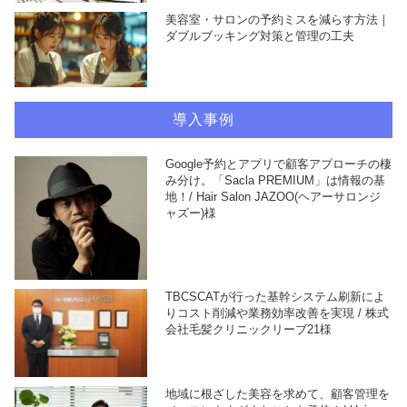
美容室・サロンの予約ミスを減らす方法｜
ダブルブッキング対策と管理の工夫
導入事例
Google予約とアプリで顧客アプローチの棲
み分け。「Sacla PREMIUM」は情報の基
地！/ Hair Salon JAZOO(ヘアーサロンジ
ャズー)様
TBCSCATが行った基幹システム刷新によ
りコスト削減や業務効率改善を実現 / 株式
会社毛髪クリニックリーブ21様
地域に根ざした美容を求めて、顧客管理を