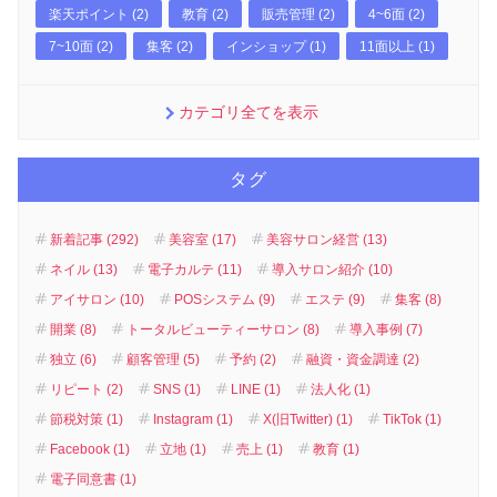
楽天ポイント (2)
教育 (2)
販売管理 (2)
4~6面 (2)
7~10面 (2)
集客 (2)
インショップ (1)
11面以上 (1)
カテゴリ全てを表示
タグ
新着記事 (292)
美容室 (17)
美容サロン経営 (13)
ネイル (13)
電子カルテ (11)
導入サロン紹介 (10)
アイサロン (10)
POSシステム (9)
エステ (9)
集客 (8)
開業 (8)
トータルビューティーサロン (8)
導入事例 (7)
独立 (6)
顧客管理 (5)
予約 (2)
融資・資金調達 (2)
リピート (2)
SNS (1)
LINE (1)
法人化 (1)
節税対策 (1)
Instagram (1)
X(旧Twitter) (1)
TikTok (1)
Facebook (1)
立地 (1)
売上 (1)
教育 (1)
電子同意書 (1)