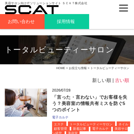
美容サロン向けITソリューションサイト ＳＣＡＴ株式会社
お問い合わせ
採用情報
トータルビューティーサロン
HOME
>
お役立ち情報
> トータルビューティーサロン
新しい順 |
古い順
2026/07/28
「言った・言わない」でお客様を失
う？美容室の情報共有ミスを防ぐ5
つのポイント
電子カルテ
エステ
トータルビューティーサロン
ネイル
顧客管理
新着記事
電子カルテ
美容サロ
ン経営
美容室