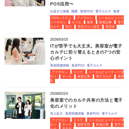
POS活用〜
お役立ち情報
開業
美容POS
電子カルテ
集客
POSシステム
アイサロン
トータルビューテ
ィーサロン
ネイル
集客
新着記事
電子
カルテ
独立
美容サロン経営
美容室
2026/03/10
ITが苦手でも大丈夫。美容室が電子
カルテに切り替えるときの7つの安
心ポイント
美容関連情報
美容POS
電子カルテ
アイサロン
エステ
トータルビューティーサ
ロン
ネイル
新着記事
電子カルテ
美容
室
2026/02/24
美容室でのカルテ共有の方法と電子
化のメリット
売上拡大
美容関連情報
美容POS
電子カルテ
アイサロン
エステ
トータルビューティーサ
ロン
ネイル
顧客管理
新着記事
電子カ
ルテ
美容室