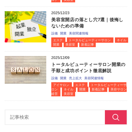
2025/12/23
美容室開店の落とし穴7選｜後悔し
ないための準備
設備
開業
美容関連情報
エステ
トータルビューティーサロン
ネイル
開業
美容室
新着記事
2025/12/09
トータルビューティーサロン開業の
手順と成功ポイント徹底解説
設備
開業
売上拡大
美容関連情報
アイサロン
エステ
トータルビューティーサ
ロン
ネイル
開業
新着記事
美容サロン
経営
美容室