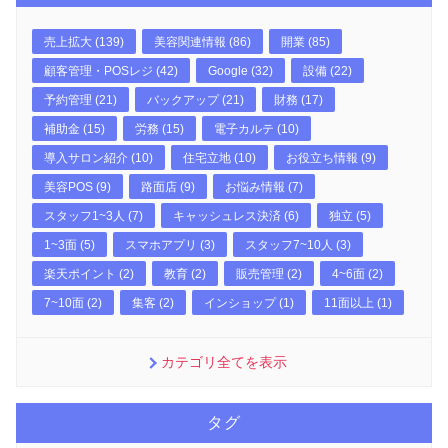
売上拡大 (139)
美容関連情報 (86)
開業 (85)
顧客管理・POSレジ (42)
Google (32)
設備 (22)
予約管理 (21)
バックアップ (21)
財務 (17)
補助金 (15)
労務 (15)
電子カルテ (10)
導入サロン紹介 (10)
住宅立地 (10)
お役立ち情報 (9)
美容POS (9)
路面店 (9)
お悩み情報 (7)
スタッフ1~3人 (7)
キャッシュレス決済 (6)
独立 (5)
1~3面 (5)
スマホアプリ (3)
スタッフ7~10人 (3)
楽天ポイント (2)
教育 (2)
販売管理 (2)
4~6面 (2)
7~10面 (2)
集客 (2)
インショップ (1)
11面以上 (1)
カテゴリ全てを表示
タグ