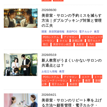
2026/06/30
美容室・サロンの予約ミスを減らす
方法｜ダブルブッキング対策と管理
の工夫
開業
美容関連情報
美容POS
電子カルテ
教育
POSシステム
アイサロン
トータルビューテ
ィーサロン
ネイル
新着記事
電子カルテ
独立
美容サロン経営
美容室
予約
2026/05/19
新人教育がうまくいかないサロンの
共通点とは？
お役立ち情報
教育
POSシステム
アイサロン
エステ
トータ
ルビューティーサロン
ネイル
教育
新着
記事
電子カルテ
美容室
2026/04/21
美容室・サロンのリピート率を上げ
る方法〜顧客管理・電子カルテ・