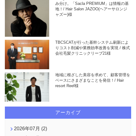
み分け。「Sacla PREMIUM」は情報の基
地！/ Hair Salon JAZOO(ヘアーサロンジ
ャズー)様
TBCSCATが行った基幹システム刷新によ
りコスト削減や業務効率改善を実現 / 株式
会社毛髪クリニックリーブ21様
地域に根ざした美容を求めて、顧客管理を
ベースにさまざまなことを発信！/ Hair
resort Reef様
アーカイブ
2026年07月 (2)