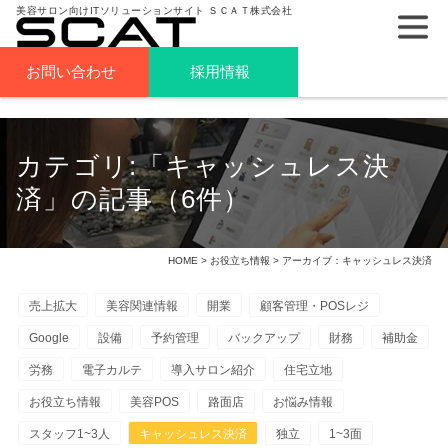
美容サロン向けITソリューションサイト ＳＣＡＴ株式会社
お問い合わせ
採用情報
カテゴリ:「キャッシュレス決
済」の記事（6件）
HOME
>
お役立ち情報
> アーカイブ：キャッシュレス決済
売上拡大
美容関連情報
開業
顧客管理・POSレジ
Google
設備
予約管理
バックアップ
財務
補助金
労務
電子カルテ
導入サロン紹介
住宅立地
お役立ち情報
美容POS
路面店
お悩み情報
スタッフ1~3人
キャッシュレス決済
独立
1~3面