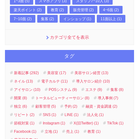
1~3面 (5)
スマホアプリ (3)
スタッフ7~10人 (3)
楽天ポイント (2)
教育 (2)
販売管理 (2)
4~6面 (2)
7~10面 (2)
集客 (2)
インショップ (1)
11面以上 (1)
カテゴリ全てを表示
タグ
新着記事 (292)
美容室 (17)
美容サロン経営 (13)
ネイル (13)
電子カルテ (11)
導入サロン紹介 (10)
アイサロン (10)
POSシステム (9)
エステ (9)
集客 (8)
開業 (8)
トータルビューティーサロン (8)
導入事例 (7)
独立 (6)
顧客管理 (5)
予約 (2)
融資・資金調達 (2)
リピート (2)
SNS (1)
LINE (1)
法人化 (1)
節税対策 (1)
Instagram (1)
X(旧Twitter) (1)
TikTok (1)
Facebook (1)
立地 (1)
売上 (1)
教育 (1)