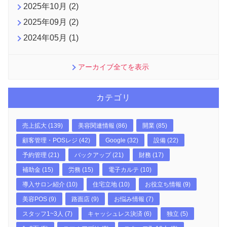
2025年10月 (2)
2025年09月 (2)
2024年05月 (1)
アーカイブ全てを表示
カテゴリ
売上拡大 (139)
美容関連情報 (86)
開業 (85)
顧客管理・POSレジ (42)
Google (32)
設備 (22)
予約管理 (21)
バックアップ (21)
財務 (17)
補助金 (15)
労務 (15)
電子カルテ (10)
導入サロン紹介 (10)
住宅立地 (10)
お役立ち情報 (9)
美容POS (9)
路面店 (9)
お悩み情報 (7)
スタッフ1~3人 (7)
キャッシュレス決済 (6)
独立 (5)