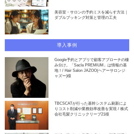
美容室・サロンの予約ミスを減らす方法｜
ダブルブッキング対策と管理の工夫
導入事例
Google予約とアプリで顧客アプローチの棲
み分け。「Sacla PREMIUM」は情報の基
地！/ Hair Salon JAZOO(ヘアーサロンジ
ャズー)様
TBCSCATが行った基幹システム刷新によ
りコスト削減や業務効率改善を実現 / 株式
会社毛髪クリニックリーブ21様